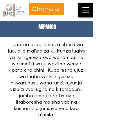
Changia
Mipango
Tunatoa programu za ubora wa
juu, bila malipo za kujifunza lugha
ya Kiingereza kwa wahamiaji na
wakimbizi watu wazima wenye
kipato cha chini. Kuboresha ujuzi
wa lugha ya Kiingereza
huwaruhusu wanafunzi kuvunja
vizuizi vya lugha na kitamaduni,
jambo ambalo hatimaye
litaboresha maisha yao na
kuimarisha jumuiya yetu kwa
ujumla.