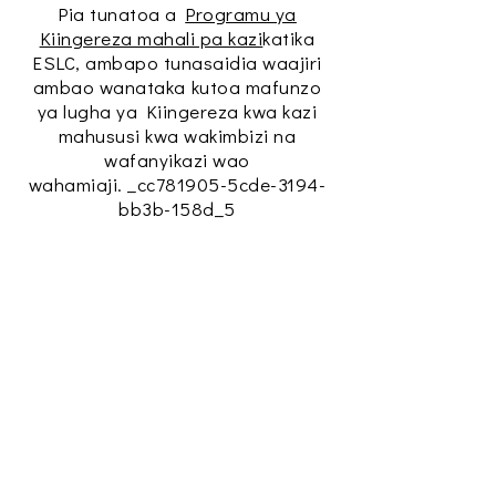
Pia tunatoa a
Programu ya
Kiingereza mahali pa kazi
katika
ESLC, ambapo tunasaidia waajiri
ambao wanataka kutoa mafunzo
ya lugha ya Kiingereza kwa kazi
mahususi kwa wakimbizi na
wafanyikazi wao
wahamiaji. _cc781905-5cde-3194-
bb3b-158d_5
Citizenship
The Citizenship Program
prepares individuals with the
civics and English knowledge
needed to pass the U.S.
Naturalization Exam.
Learn More