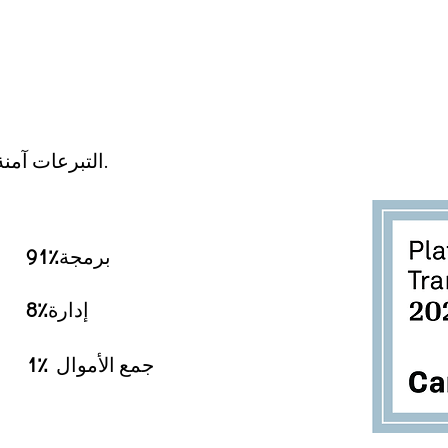
Where do Donations Go?
التبرعات آمنة ومعفاة من الضرائب.
برمجة
91٪
إدارة
8٪
جمع الأموال
1٪