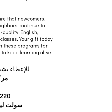
ure that newcomers,
eighbors continue to
-quality English,
 classes. Your gift today
in these programs for
 to keep learning alive.
للإعطاء بشيك
مرك
e 220
سولت ليك س