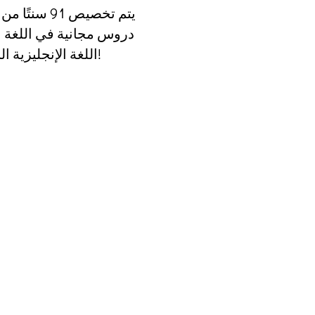
يتم تخصيص 91
دروس مجانية في اللغة ا
اللغة الإنجليزية البالغين في مقاطعة سولت ليك!
oking for Other Ways to Help?