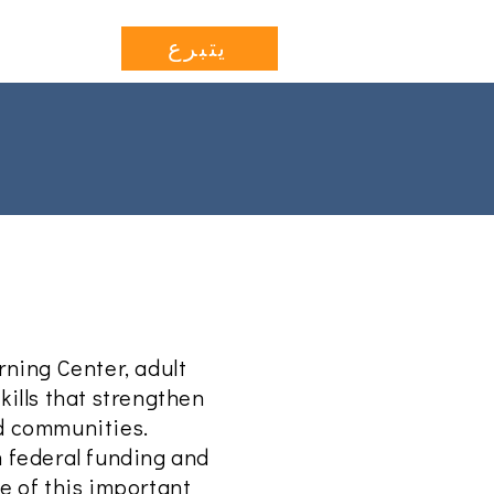
Projects
More...
يتبرع
rning Center, adult
kills that strengthen
nd communities.
n federal funding and
re of this important