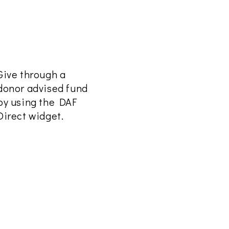
DAF Direct
Give through a
donor advised fund
by using the DAF
Direct widget.