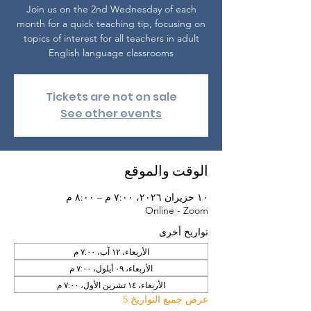
Join us on the 2nd Wednesday of each
month for a quick teaching tip, focusing on
topics of interest for all teachers in adult
English language classrooms
Tickets are not on sale
See other events
الوقت والموقع
١٠ حزيران ٢٠٢٦، ٧:٠٠ م – ٨:٠٠ م
Online - Zoom
تواريخ أخرى
الأربعاء، ١٢ آب، ٧:٠٠ م
الأربعاء، ٠٩ أيلول، ٧:٠٠ م
الأربعاء، ١٤ تشرين الأول، ٧:٠٠ م
عرض جميع التواريخ 5