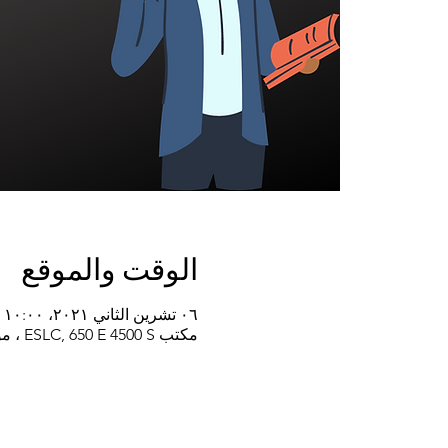
الوقت والموقع
٠٦ تشرين الثاني ٢٠٢١، ١٠:٠٠ ص – ١١:٣٠ ص
مكتب ESLC, 650 E 4500 S ، موراي ، يوتا 84107 ، الولايات المتحدة الأمريكية