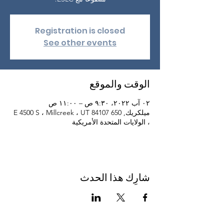
Registration is closed
See other events
الوقت والموقع
٠٢ آب ٢٠٢٢، ٩:٣٠ ص – ١١:٠٠ ص
ميلكريك, 650 E 4500 S ، Millcreek ، UT 84107
، الولايات المتحدة الأمريكية
شارِك هذا الحدث