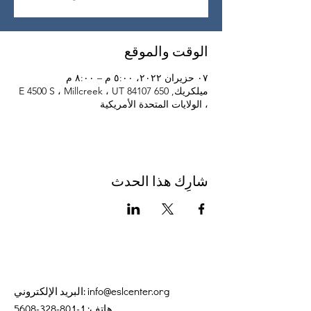
الوقت والموقع
٠٧ حزيران ٢٠٢٢، ٥:٠٠ م – ٨:٠٠ م
ميلكريك, 650 E 4500 S ، Millcreek ، UT 84107
، الولايات المتحدة الأمريكية
شارِك هذا الحدث
info@eslcenter.org
البريد الإلكتروني:
هاتف:
1-801-328-5608