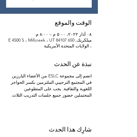
الوقت والموقع
٠٨ آذار ٢٠٢٢، ٥:٠٠ م – ٨:٠٠ م
ميلكريك, 650 E 4500 S ، Millcreek ، UT 84107
، الولايات المتحدة الأمريكية
نبذة عن الحدث
انضم إلى مجموعة ESLC من الأعضاء البارزين 
في المجتمع الترحيبي الملتزمين بكسر الحواجز 
اللغوية والثقافية. يجب على المتطوعين 
المحتملين حضور جميع جلسات التدريب الثلاث.
شارِك هذا الحدث