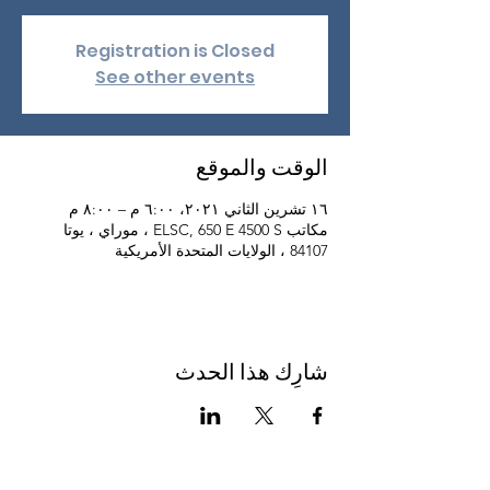
Registration is Closed
See other events
الوقت والموقع
١٦ تشرين الثاني ٢٠٢١، ٦:٠٠ م – ٨:٠٠ م
مكاتب ELSC, 650 E 4500 S ، موراي ، يوتا
84107 ، الولايات المتحدة الأمريكية
شارِك هذا الحدث