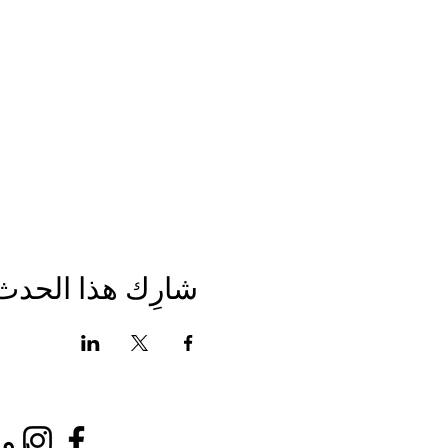
شارِك هذا الحدث
روا