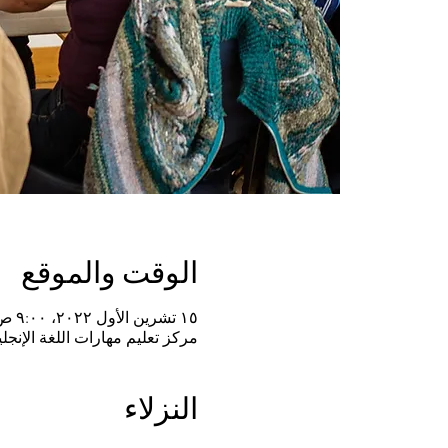
الوقت والموقع
١٥ تشرين الأول ٢٠٢٢، ٩:٠٠ ص – ١٢:٠٠ م
مركز تعليم مهارات اللغة الإنجليزية, 650 E 4500 S # 220 ، سالت ليك سيتي ، يوتا 84107 ، الولايات ال
النزلاء