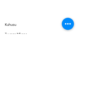
Kuhusu
Tuunge Mkono
Matukio
Wasiliana
Portal ya Kujitolea