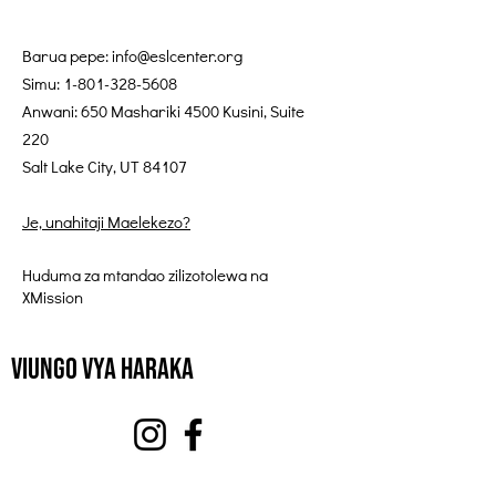
Barua pepe:
info@eslcenter.org
Simu:
1-801-328-5608
Anwani: 650 Mashariki 4500 Kusini, Suite
220
Salt Lake City, UT 84107
Je, unahitaji Maelekezo?
Huduma za mtandao zilizotolewa na
XMission
Viungo vya Haraka