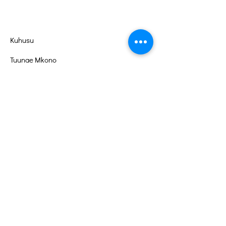
Kuhusu
Tuunge Mkono
Matukio
Wasiliana
Portal ya Kujitolea