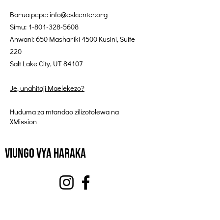
Barua pepe:
info@eslcenter.org
Simu:
1-801-328-5608
Anwani: 650 Mashariki 4500 Kusini, Suite
220
Salt Lake City, UT 84107
Je, unahitaji Maelekezo?
Huduma za mtandao zilizotolewa na
XMission
Viungo vya Haraka