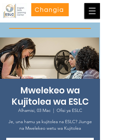
Changia
Mwelekeo wa
Kujitolea wa ESLC
Alhamisi, 03 Mac
  |  
Ofisi ya ESLC
Je, una hamu ya kujitolea na ESLC? Jiunge
na Mwelekeo wetu wa Kujitolea