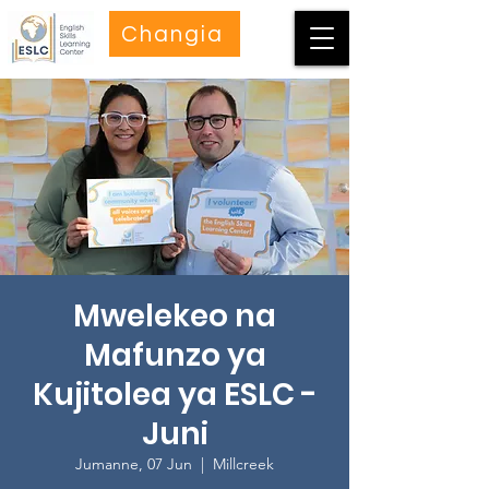
Changia
Mwelekeo na
Mafunzo ya
Kujitolea ya ESLC -
Juni
Jumanne, 07 Jun
  |  
Millcreek