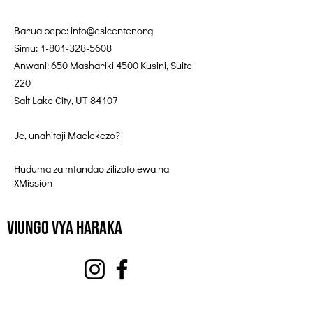
Barua pepe:
info@eslcenter.org
Simu:
1-801-328-5608
Anwani: 650 Mashariki 4500 Kusini, Suite
220
Salt Lake City, UT 84107
Je, unahitaji Maelekezo?
Huduma za mtandao zilizotolewa na
XMission
Viungo vya Haraka