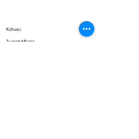
Kuhusu
Tuunge Mkono
Matukio
Wasiliana
Portal ya Kujitolea