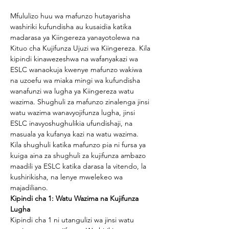
Mfululizo huu wa mafunzo hutayarisha 
washiriki kufundisha au kusaidia katika 
madarasa ya Kiingereza yanayotolewa na 
Kituo cha Kujifunza Ujuzi wa Kiingereza. Kila 
kipindi kinawezeshwa na wafanyakazi wa 
ESLC wanaokuja kwenye mafunzo wakiwa 
na uzoefu wa miaka mingi wa kufundisha 
wanafunzi wa lugha ya Kiingereza watu 
wazima. Shughuli za mafunzo zinalenga jinsi 
watu wazima wanavyojifunza lugha, jinsi 
ESLC inavyoshughulikia ufundishaji, na 
masuala ya kufanya kazi na watu wazima. 
Kila shughuli katika mafunzo pia ni fursa ya 
kuiga aina za shughuli za kujifunza ambazo 
maadili ya ESLC katika darasa la vitendo, la 
kushirikisha, na lenye mwelekeo wa 
majadiliano.
Kipindi cha 1: Watu Wazima na Kujifunza 
Lugha
Kipindi cha 1 ni utangulizi wa jinsi watu 