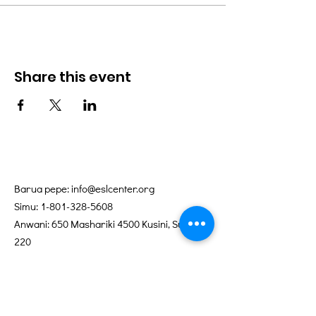
Share this event
Barua pepe:
info@eslcenter.org
Simu:
1-801-328-5608
Anwani: 650 Mashariki 4500 Kusini, Suite
220
Salt Lake City, UT 84107
Je, unahitaji Maelekezo?