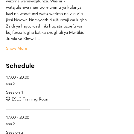
wazima wanavyojifunza. Washiriki 
watajulishwa mambo muhimu ya kufanya 
kazi na wanafunzi watu wazima na vile vile 
jinsi kiwewe kinavyoathiri ujifunzaji wa lugha. 
Zaidi ya hayo, washiriki hupata uzoefu wa 
kujifunza lugha katika shughuli ya Mwitikio 
Jumla ya Kimwili…
Show More
Schedule
17:00 - 20:00
saa 3
Session 1
ESLC Training Room
17:00 - 20:00
saa 3
Session 2