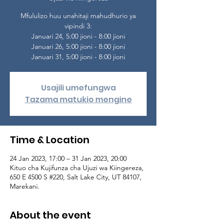
Mfululizo huu unahitaji mahudhurio ya
vipindi 3:
Januari 24, 5:00 jioni - 8:00 jioni
Januari 26, 5:00 jioni - 8:00 jioni
Januari 31, 5:00 jioni - 8:00 jioni
Usajili umefungwa
Tazama matukio mengine
Time & Location
24 Jan 2023, 17:00 – 31 Jan 2023, 20:00
Kituo cha Kujifunza cha Ujuzi wa Kiingereza,
650 E 4500 S #220, Salt Lake City, UT 84107,
Marekani.
About the event