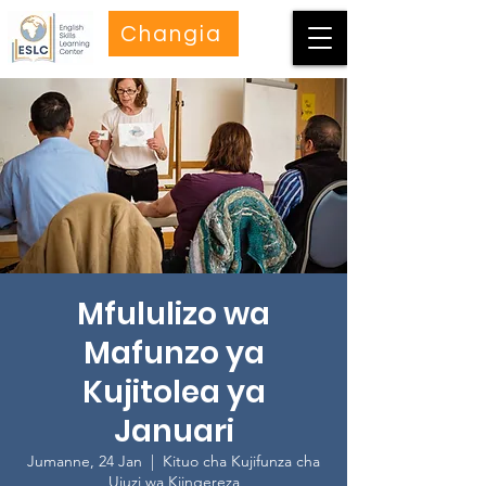
Changia
Mfululizo wa
Mafunzo ya
Kujitolea ya
Januari
Jumanne, 24 Jan
  |  
Kituo cha Kujifunza cha
Ujuzi wa Kiingereza