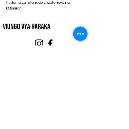
Huduma za mtandao zilizotolewa na
XMission
Viungo vya Haraka
Kuhusu
Tuunge Mkono
Matukio
Wasiliana