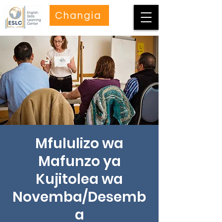
Changia
Mfululizo wa
Mafunzo ya
Kujitolea wa
Novemba/Desemb
a