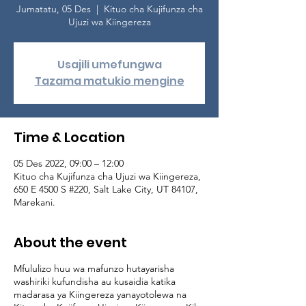
Jumatatu, 05 Des
  |  
Kituo cha Kujifunza cha
Ujuzi wa Kiingereza
Usajili umefungwa
Tazama matukio mengine
Time & Location
05 Des 2022, 09:00 – 12:00
Kituo cha Kujifunza cha Ujuzi wa Kiingereza,
650 E 4500 S #220, Salt Lake City, UT 84107,
Marekani.
About the event
Mfululizo huu wa mafunzo hutayarisha
washiriki kufundisha au kusaidia katika
madarasa ya Kiingereza yanayotolewa na