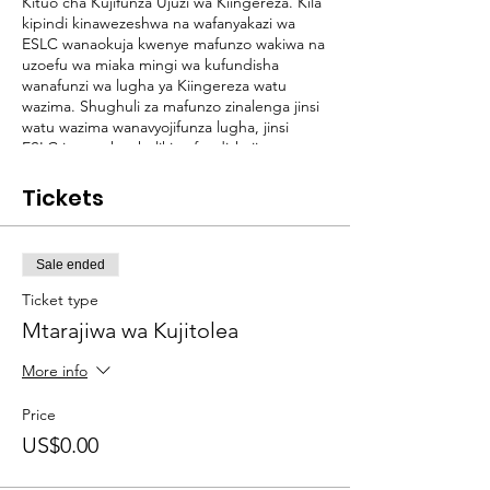
Kituo cha Kujifunza Ujuzi wa Kiingereza. Kila
kipindi kinawezeshwa na wafanyakazi wa
ESLC wanaokuja kwenye mafunzo wakiwa na
uzoefu wa miaka mingi wa kufundisha
wanafunzi wa lugha ya Kiingereza watu
wazima. Shughuli za mafunzo zinalenga jinsi
watu wazima wanavyojifunza lugha, jinsi
ESLC inavyoshughulikia ufundishaji, na
masuala ya kufanya kazi na watu wazima. Kila
shughuli katika mafunzo pia ni fursa ya kuiga
Tickets
aina za shughuli za ujifunzaji zinazothaminiwa
na ESLC katika darasa la vitendo,
linaloshirikisha, na lenye mwelekeo wa
Sale ended
majadiliano.
Ticket type
Mtarajiwa wa Kujitolea
More info
Price
US$0.00