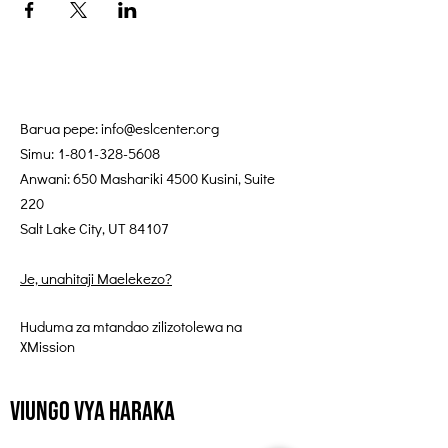
Barua pepe:
info@eslcenter.org
Simu:
1-801-328-5608
Anwani: 650 Mashariki 4500 Kusini, Suite
220
Salt Lake City, UT 84107
Je, unahitaji Maelekezo?
Huduma za mtandao zilizotolewa na
XMission
Viungo vya Haraka