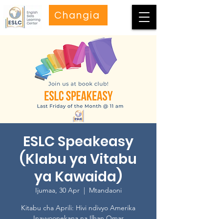
Changia
ESLC Speakeasy
(Klabu ya Vitabu
ya Kawaida)
Ijumaa, 30 Apr
  |  
Mtandaoni
Kitabu cha Aprili: Hivi ndivyo Amerika
Inavyoonekana na Ilhan Omar