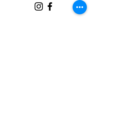
Kuhusu
Tuunge Mkono
Matukio
Wasiliana
Portal ya Kujitolea