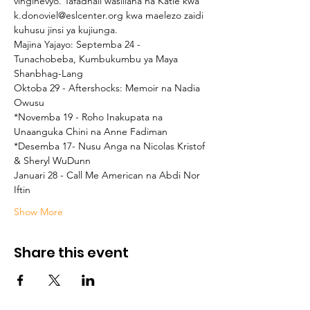
vinginevyo. Tafadhali wasiliana na Katie kwa 
k.donoviel@eslcenter.org kwa maelezo zaidi 
kuhusu jinsi ya kujiunga.
Majina Yajayo: Septemba 24 - 
Tunachobeba, Kumbukumbu ya Maya 
Shanbhag-Lang
Oktoba 29 - Aftershocks: Memoir na Nadia 
Owusu
*Novemba 19 - Roho Inakupata na 
Unaanguka Chini na Anne Fadiman
*Desemba 17- Nusu Anga na Nicolas Kristof 
& Sheryl WuDunn
Januari 28 - Call Me American na Abdi Nor 
Iftin
Show More
Share this event