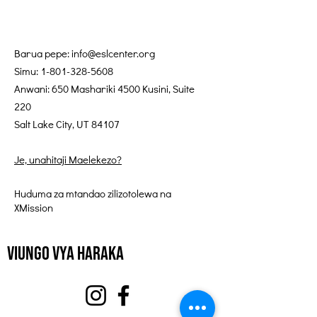
Barua pepe:
info@eslcenter.org
Simu:
1-801-328-5608
Anwani: 650 Mashariki 4500 Kusini, Suite
220
Salt Lake City, UT 84107
Je, unahitaji Maelekezo?
Huduma za mtandao zilizotolewa na
XMission
Viungo vya Haraka