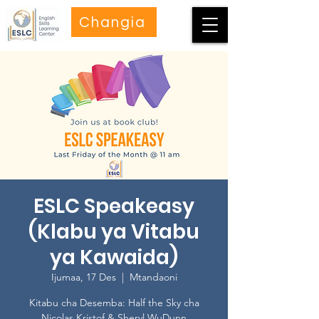
Changia
ESLC Speakeasy
(Klabu ya Vitabu
ya Kawaida)
Ijumaa, 17 Des
  |  
Mtandaoni
Kitabu cha Desemba: Half the Sky cha
Nicolas Kristof & Sheryl WuDunn