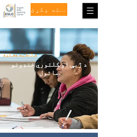
مرسته وکړئ
د ژباړې په اړه
د ژبې او کلتوري خنډونو
ماتول