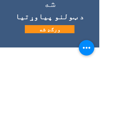
شه
د ټولنو پیاوړتیا
ورګډ شه
info@eslcenter.org
بریښنالیک:
تلیفون:
1-801-328-5608
پته: 650 ختیځ 4500 سویل، سویټ 220
د سالټ لیک ښار، UT 84107
لارښوونو ته اړتیا لرئ؟
د انټرنیټ خدمتونه د XMission لخوا
تمویل شوي