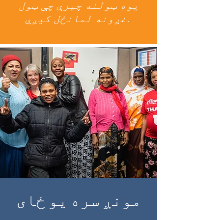
یوه ټولنه چیرې چې ټول
غږونه لمانځل کیږي.
مونږ سره یو ځای