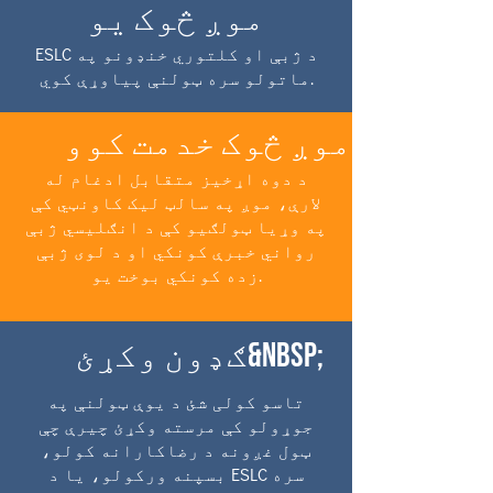
موږ څوک یو
ESLC د ژبې او کلتوري خنډونو په
ماتولو سره ټولنې پیاوړې کوي.
موږ څوک خدمت کوو
د دوه اړخیز متقابل ادغام له
لارې، موږ په سالټ لیک کاونټي کې
په وړیا ټولګیو کې د انګلیسي ژبې
رواني خبرې کونکي او د لوی ژبې
زده کونکي بوخت یو.
ګډون وکړئ&nbsp;
تاسو کولی شئ د یوې ټولنې په
جوړولو کې مرسته وکړئ چیرې چې
ټول غږونه د رضاکارانه کولو،
بسپنه ورکولو، یا د ESLC سره