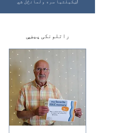
ښکیلتیا سره ولمانځل شي!
راتلونکی پیښې