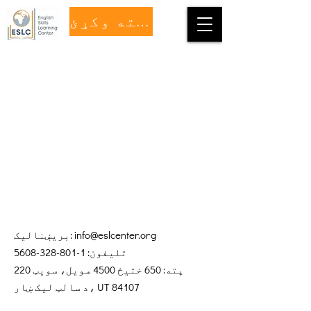
مرسته وکړئ
info@eslcenter.org
بریښنالیک:
تلیفون:
1-801-328-5608
پته: 650 ختیځ 4500 سویل، سویټ 220
د سالټ لیک ښار، UT 84107