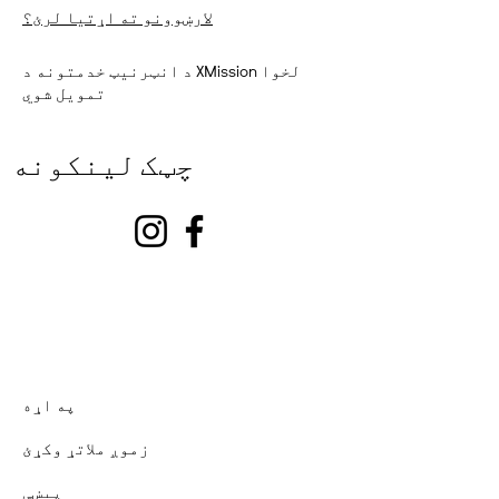
لارښوونو ته اړتیا لرئ؟
د انټرنیټ خدمتونه د XMission لخوا
تمویل شوي
چټک لینکونه
په اړه
زموږ ملاتړ وکړئ
پیښې