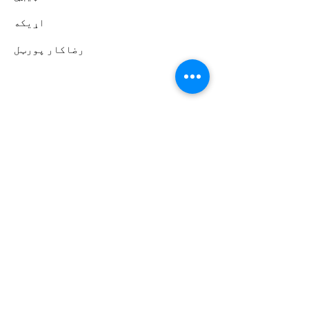
اړیکه
رضاکار پورټل