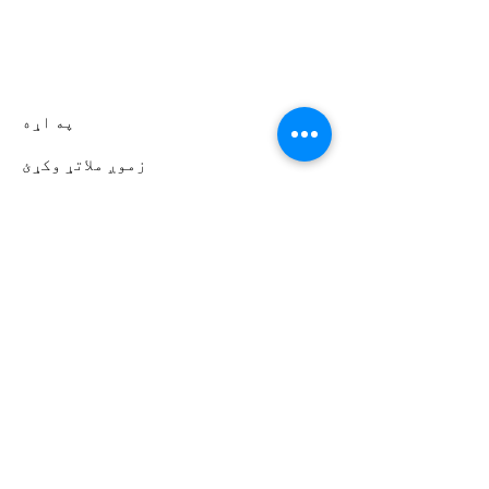
په اړه
زموږ ملاتړ وکړئ
پیښې
اړیکه
رضاکار پورټل