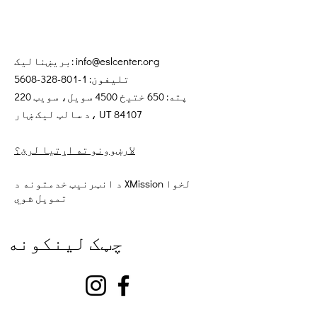
info@eslcenter.org
بریښنالیک:
تلیفون:
1-801-328-5608
پته: 650 ختیځ 4500 سویل، سویټ 220
د سالټ لیک ښار، UT 84107
لارښوونو ته اړتیا لرئ؟
د انټرنیټ خدمتونه د XMission لخوا
تمویل شوي
چټک لینکونه