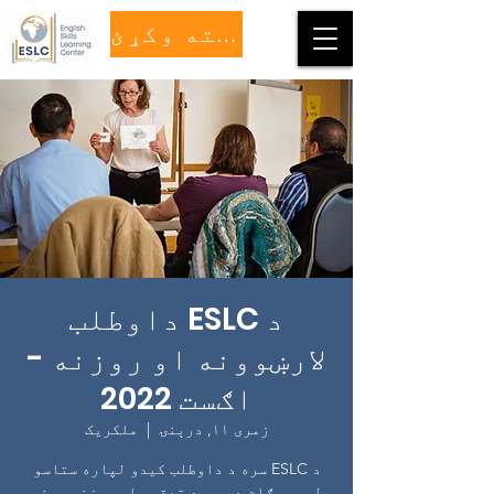
مرسته وکړئ
د ESLC داوطلب
لارښوونه او روزنه -
اګست 2022
زمری ۱۱, درېنۍ
  |  
ملکریک
د ESLC سره د داوطلب کیدو لپاره ستاسو
لومړی ګام دی چې د تعقیب او روزنې برخه