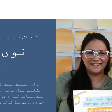
و کې نوم لیکنه وکړئ
پروګرامونه
په اړه
Page
تله ۰۵, درېنۍ
  |  
د
نوی 
ل
د اورینټیشن سیشن ک
انګلیسي مهارتونو زده
ممکن ستاسو لپاره غور
چې د روزنې پیل کولو د