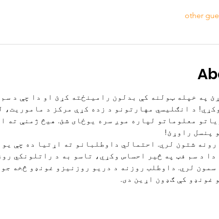
Ab
ئ په خپله ټولنه کې بدلون رامینځته کړئ او دا چې د سم 
وکړي! د انګلیسي مهارتونو د زده کړې مرکز د ماموریت، ل
زیاتو معلوماتو لپاره موږ سره یوځای شئ. هیڅ ژمنې ته اړ
 پنسل راوړئ!
ونه شتون لري. احتمالي داوطلبانو ته اړتیا ده چې یواز
دا د سم فټ په څیر احساس وکړي، تاسو به د راتلونکي روز
 سمون لري. داوطلب روزنه د دریو روزنیزو غونډو څخه جوړ
 غونډو کې ګډون اړین دی. 