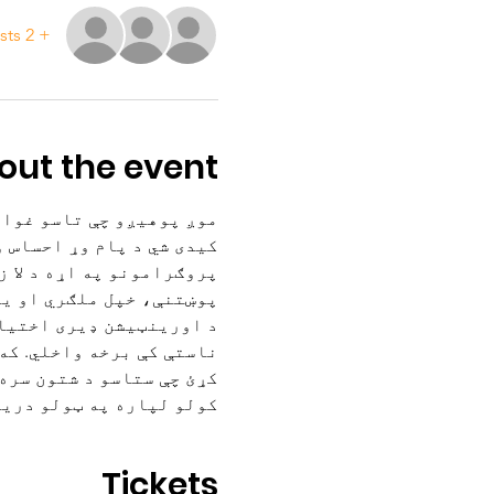
+ 2 other guests
out the event
موږ پوهیږو چې تاسو غواړ
کیدی شي د پام وړ احساس 
پروګرامونو په اړه د لا 
پوښتنې، خپل ملګري او یو
د اورینټیشن ډیری اختیار
ناستې کې برخه واخلي. که 
کړئ چې ستاسو د شتون سره
کولو لپاره په ټولو دریو
Tickets