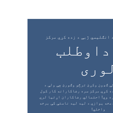
New 
New Page
کور
 انګلیسي ژبې د زده کړې مرکز
داوطلب
وری
ې ګډون وکړئ ترڅو وګورئ چې ولې د
 کړې مرکز سره رضاکارانه کار کول
ه وي! احتمالي رضاکاران اړتیا لري
مخه یوازې د لید لید ناستې کې برخه
واخلي!