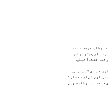
داوطلب فرصت موندل 
ید، ارزښتونو او 
تیا نشته! خپلې 
ې د یوې لارښوونې 
نې لړۍ لپاره لاسلیک 
ه ده. د داوطلبۍ پیل 