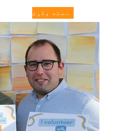
More...
په ټولګی
مرسته وکړئ