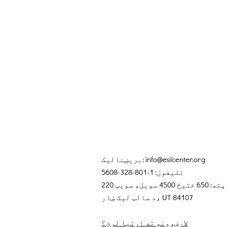
info@eslcenter.org
بریښنالیک:
تلیفون: 1-801-328-5608
پته: 650 ختیځ 4500 سویل، سویټ 220
د سالټ لیک ښار، UT 84107
لارښوونو ته اړتیا لرئ؟