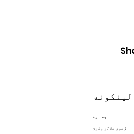
Sh
لینکونه
په اړه
زموږ ملاتړ وکړئ