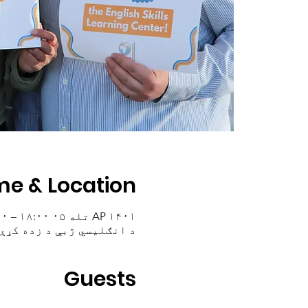
me & Location
AP ۱۴۰۱ تله ۰۵ ۱۸:۰۰ – ۱۹:۳۰
د انګلیسي ژبې د زده کړې مرکز, 650 E 4500 S # 220، د سالټ لیک ښ
Guests