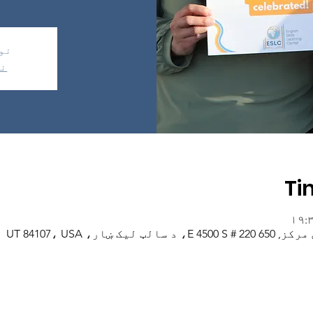
نو
نو
Ti
ار، UT 84107، USA