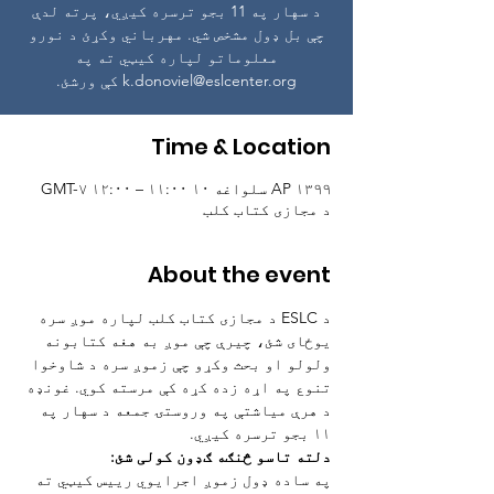
د سهار په 11 بجو ترسره کیږي، پرته لدې
چې بل ډول مشخص شي. مهرباني وکړئ د نورو
معلوماتو لپاره کیټي ته په
k.donoviel@eslcenter.org کې ورشئ.
Time & Location
AP ۱۳۹۹ سلواغه ۱۰ ۱۱:۰۰ – ۱۲:۰۰ GMT-۷
د مجازی کتاب کلب
About the event
د ESLC د مجازی کتاب کلب لپاره موږ سره 
یوځای شئ، چیرې چې موږ به هغه کتابونه 
ولولو او بحث وکړو چې زموږ سره د شاوخوا 
تنوع په اړه زده کړه کې مرسته کوي. غونډه 
د هرې میاشتې په وروستۍ جمعه د سهار په 
۱۱ بجو ترسره کیږي.
دلته تاسو څنګه ګډون کولی شئ:
په ساده ډول زموږ اجرایوي رییس کیټي ته 