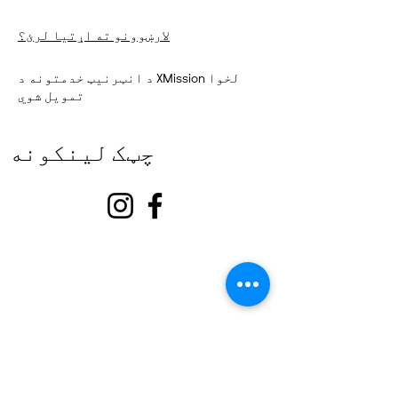
لارښوونو ته اړتیا لرئ؟
د انټرنیټ خدمتونه د XMission لخوا
تمویل شوي
چټک لینکونه
په اړه
زموږ ملاتړ وکړئ