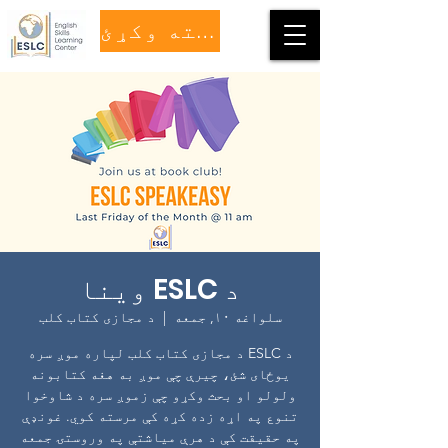
مرسته وکړئ
د ESLC وینا
سلواغه ۱۰, جمعه
  |  
د مجازی کتاب کلب
د ESLC د مجازی کتاب کلب لپاره موږ سره
یوځای شئ، چیرې چې موږ به هغه کتابونه
ولولو او بحث وکړو چې زموږ سره د شاوخوا
تنوع په اړه زده کړه کې مرسته کوي. غونډې
په حقیقت کې د هرې میاشتې په وروستۍ جمعه