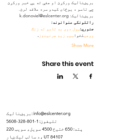
بریښنالیک ورکړئ او هغې ته یې خبر ورکړئ 
چې تاسو د یوځای کیدو سره علاقه لرئ.
بریښنالیک: k.donoviel@eslcenter.org
راتلونکی عنوانونه:
جنوري:
ټول دوی به تاسو ته زنګ 
ووهي
لخوا
ټیم زیډ هرنینډز
.
Show More
Share this event
info@eslcenter.org
بریښنالیک:
تلیفون:
1-801-328-5608
پته: 650 ختیځ 4500 سویل، سویټ 220
د سالټ لیک ښار، UT 84107