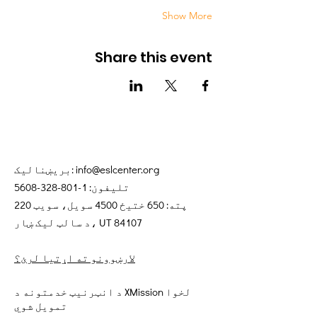
Show More
Share this event
info@eslcenter.org
بریښنالیک:
تلیفون:
1-801-328-5608
پته: 650 ختیځ 4500 سویل، سویټ 220
د سالټ لیک ښار، UT 84107
لارښوونو ته اړتیا لرئ؟
د انټرنیټ خدمتونه د XMission لخوا
تمویل شوي