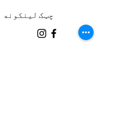
چټک لینکونه
په اړه
زموږ ملاتړ وکړئ
پیښې
اړیکه
رضاکار پورټل