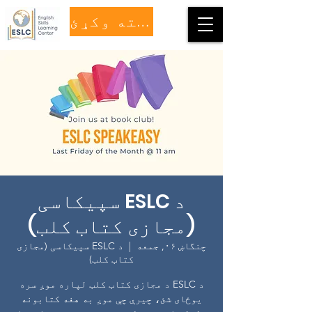
مرسته وکړئ
د ESLC سپیکاسی
(مجازی کتاب کلب)
چنگاښ ۰۶, جمعه
  |  
د ESLC سپیکاسی (مجازی
کتاب کلب)
د ESLC د مجازی کتاب کلب لپاره موږ سره
یوځای شئ، چیرې چې موږ به هغه کتابونه