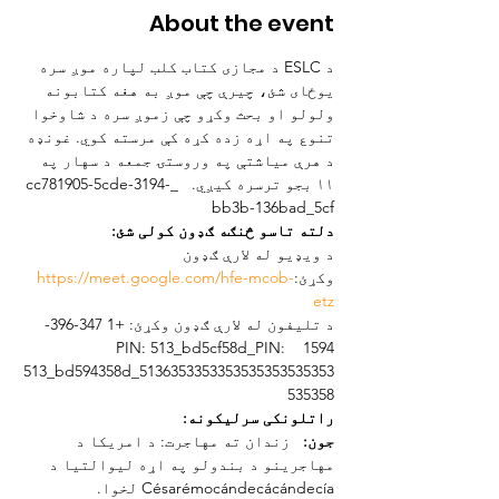
About the event
د ESLC د مجازی کتاب کلب لپاره موږ سره 
یوځای شئ، چیرې چې موږ به هغه کتابونه 
ولولو او بحث وکړو چې زموږ سره د شاوخوا 
تنوع په اړه زده کړه کې مرسته کوي. غونډه 
د هرې میاشتې په وروستۍ جمعه د سهار په 
۱۱ بجو ترسره کیږي.   _cc781905-5cde-3194-
bb3b-136bad_5cf
دلته تاسو څنګه ګډون کولی شئ:
د ویډیو له لارې ګډون 
وکړئ:
https://meet.google.com/hfe-mcob-
etz
د تلیفون له لارې ګډون وکړئ: +1 347-396-
1594   PIN: 513_bd5cf58d_PIN: 
513_bd594358d_5136353353353535353535353
535358
راتلونکی سرلیکونه:  
جون:
   زندان ته مهاجرت: د امریکا د 
مهاجرینو د بندولو په اړه لیوالتیا د 
Césarémocándecácándecía لخوا.  