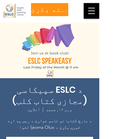
مرسته وکړئ
د ESLC سپیکاسی
(مجازی کتاب کلب)
وری ۰۶, جمعه
  |  
آنلاین
د مارچ کتاب: نو تاسو غواړئ د ریس په اړه
خبرې وکړئ د Ijeoma Oluo لخوا