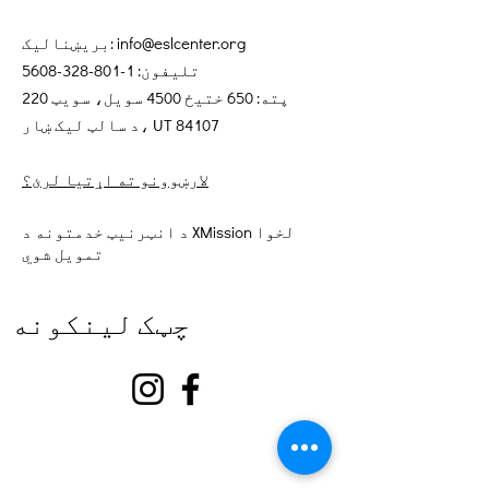
info@eslcenter.org
بریښنالیک:
تلیفون:
1-801-328-5608
پته: 650 ختیځ 4500 سویل، سویټ 220
د سالټ لیک ښار، UT 84107
لارښوونو ته اړتیا لرئ؟
د انټرنیټ خدمتونه د XMission لخوا
تمویل شوي
چټک لینکونه