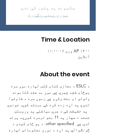
ټکټونه په پلور کې ندي
نورې پیښې وګورئ
Time & Location
AP ۱۴۰۰ وری ۰۶ ۱۱:۰۰
آنلاین
About the event
د ESLC د مجازی کتاب کلب لپاره موږ سره 
یوځای شئ، چیرې چې موږ به هغه کتابونه 
ولولو او بحث وکړو چې زموږ سره د شاوخوا 
تنوع په اړه زده کړه کې مرسته کوي. غونډې 
  په حقیقت کې د هرې میاشتې په وروستۍ 
جمعه د سهار په 11 بجو ترسره کیږي، پرته 
لدې چې  other specified. د یو ځای کیدو د 
څرنګوالي په اړه د نورو معلوماتو لپاره 