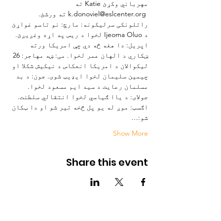
مهرباني وکړئ Katie ته 
 k.donoviel@eslcenter.org ته ورشئ.
راتلونکی سرلیکونه: مارچ: نو تاسو غواړئ 
د Ijeoma Oluo لخوا د ریس په اړه وغږیږئ. 
اپریل: دا هغه څه دي چې امریکا ورته 
ښکاري د الهان عمر لخوا. می: ښه مهاجر: 26 
لیکوالان د امریکا انعکاس د نیکیش شکلا او 
چیمین سلیمان لخوا ایډیټ شوی. جون: د بد 
مسلمان رعایت د سید ایم مسعود لخوا. 
جولای: د یاا ګیاسي لخوا انتقالي سلطنت. 
اګسټ: موږ له یو پل څخه تیر شو او دا ټکان 
شو:…
Show More
Share this event