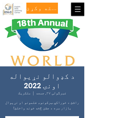
مرسته وکړئ
د کډوالو نړیواله
اونۍ 2022
غبرگولی ۲۷, جمعه
  |  
ملکریک
راشئ د خوراکي ټرکونو، فلمونو او نړیوال
بازار سره د جشن څخه خوند واخلئ!