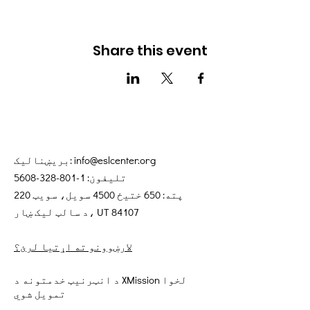
Share this event
info@eslcenter.org
بریښنالیک:
تلیفون:
1-801-328-5608
پته: 650 ختیځ 4500 سویل، سویټ 220
د سالټ لیک ښار، UT 84107
لارښوونو ته اړتیا لرئ؟
د انټرنیټ خدمتونه د XMission لخوا
تمویل شوي