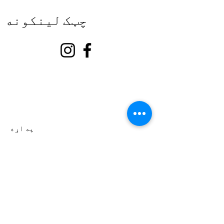
چټک لینکونه
په اړه
زموږ ملاتړ وکړئ
پیښې
اړیکه
رضاکار پورټل