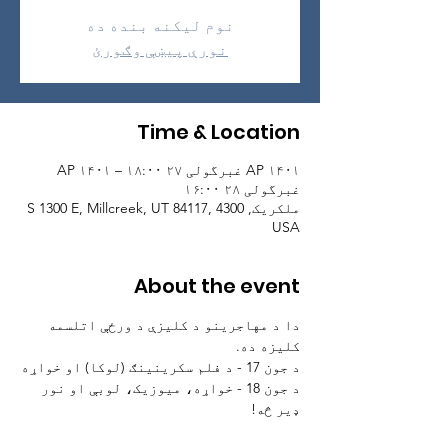
نوم لیکنه بنده ده
نورې پیښې وګورئ
Time & Location
AP ۱۴۰۱ غبرگولی ۲۷ ۱۸:۰۰ – AP ۱۴۰۱
غبرگولی ۲۸ ۱۶:۰۰
ملکریک, 4300 S 1300 E, Millcreek, UT 84117,
USA
About the event
دا د مهاجرینو د کلیزې د ورځې اتلسمه 
کلیزه ده.
د جون 17 - د فلم سکرینینګ (لوکا) او خواړه
د جون 18 - خواړه، میوزیک، لوبې او نور 
ډیر څه!