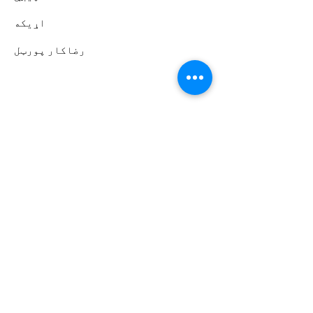
اړیکه
رضاکار پورټل