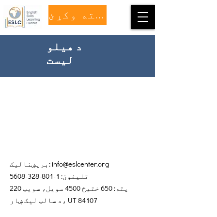
مرسته وکړئ
د هیلو
لیست
info@eslcenter.org
بریښنالیک:
تلیفون:
1-801-328-5608
پته: 650 ختیځ 4500 سویل، سویټ 220
د سالټ لیک ښار، UT 84107