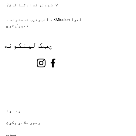
لارښوونو ته اړتیا لرئ؟
د انټرنیټ خدمتونه د XMission لخوا
تمویل شوي
چټک لینکونه
په اړه
زموږ ملاتړ وکړئ
پیښې