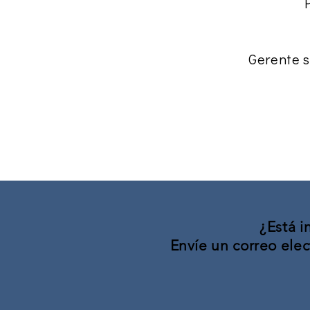
Gerente s
¿Está i
Envíe un correo ele