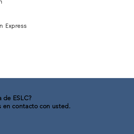
ah
an Express
va de ESLC?
en contacto con usted.