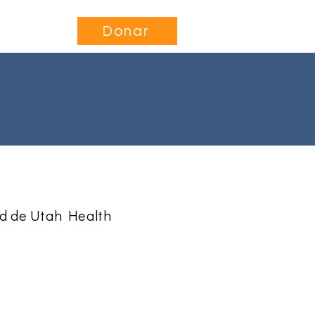
nvolucrarse
More...
Donar
ad de Utah Health