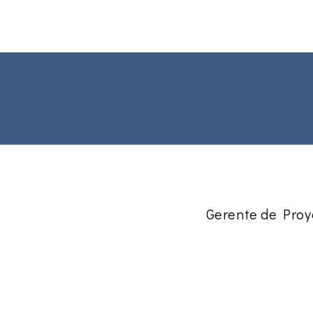
Hogar
New Page
New 
Gerente de Proy