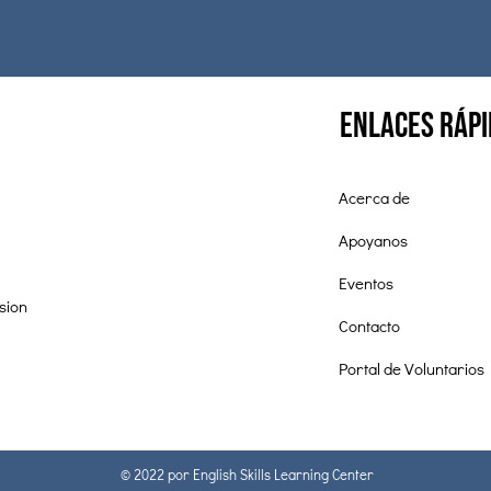
enlaces ráp
Acerca de
Apoyanos
Eventos
sion
Contacto
Portal de Voluntarios
© 2022 por English Skills Learning Center