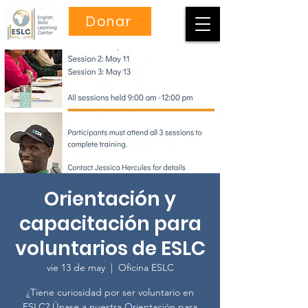
Donar
Orientación y
capacitación para
voluntarios de ESLC
vie 13 de may
  |  
Oficina ESLC
¿Tiene curiosidad por ser voluntario en
ESLC? Únase a nuestra Orientación para