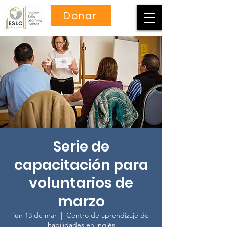
Donar
Serie de
capacitación para
voluntarios de
marzo
lun 13 de mar
  |  
Centro de aprendizaje de
habilidades en inglés