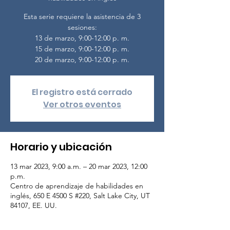
Esta serie requiere la asistencia de 3
sesiones:
13 de marzo, 9:00-12:00 p. m.
15 de marzo, 9:00-12:00 p. m.
20 de marzo, 9:00-12:00 p. m.
El registro está cerrado
Ver otros eventos
Horario y ubicación
13 mar 2023, 9:00 a.m. – 20 mar 2023, 12:00
p.m.
Centro de aprendizaje de habilidades en
inglés, 650 E 4500 S #220, Salt Lake City, UT
84107, EE. UU.