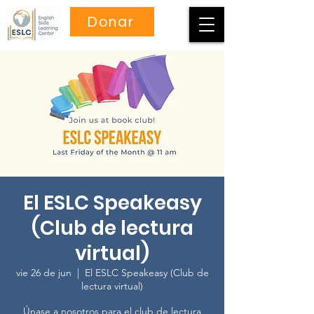
Donar
El ESLC Speakeasy
(Club de lectura
virtual)
vie 26 de jun
  |  
El ESLC Speakeasy (Club de
lectura virtual)
Únase a nosotros para el club de lectura