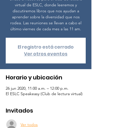
virtual de ESLC, donde leeremos y
discutiremos libros que nos ayudan a
aprender sobre la diversidad que nos
rodea. Las reuniones se llevan a cabo el
último viernes de cada mes a las 11 am.
El registro está cerrado
Ver otros eventos
Horario y ubicación
26 jun 2020, 11:00 a.m. – 12:00 p.m.
El ESLC Speakeasy (Club de lectura virtual)
Invitados
Ver todos