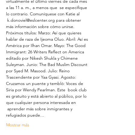
virtualmente el último viernes de cada mes 
a las 11 a. m., a menos que  se especifique 
lo contrario. Comuníquese con Katie al 
 k.donoviel@eslcenter.org para obtener 
más información sobre cómo unirse.
Próximos títulos: Marzo: Así que quieres 
hablar de raza de Ijeoma Oluo. Abril: Así es 
América por Ilhan Omar. Mayo: The Good 
Immigrant: 26 Writers Reflect on America 
editado por Nikesh Shukla y Chimene 
Suleyman. Junio: The Bad Muslim Discount 
por Syed M. Masood. Julio: Reino 
Trascendente por Yaa Gyasi. Agosto: 
Cruzamos un puente y tembló: Voces de 
Siria por Wendy Pearlman. Este  book club 
es gratuito y está abierto al público, por lo 
que cualquier persona interesada en 
 aprender más sobre inmigrantes y 
refugiados puede…
Mostrar más