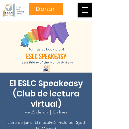
Donar
El ESLC Speakeasy
(Club de lectura
virtual)
vie 25 de jun
  |  
En línea
Libro de junio: El musulmán malo por Syed
M. Masood