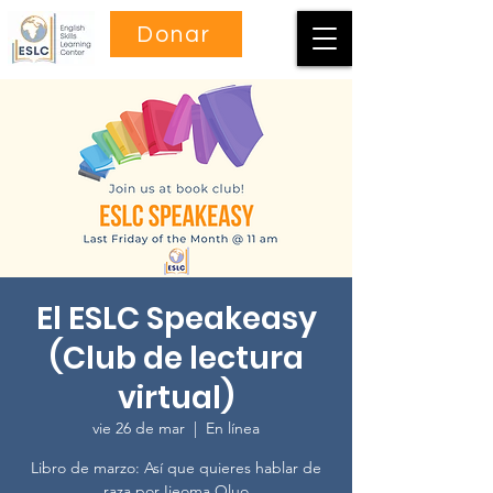
Donar
El ESLC Speakeasy
(Club de lectura
virtual)
vie 26 de mar
  |  
En línea
Libro de marzo: Así que quieres hablar de
raza por Ijeoma Oluo