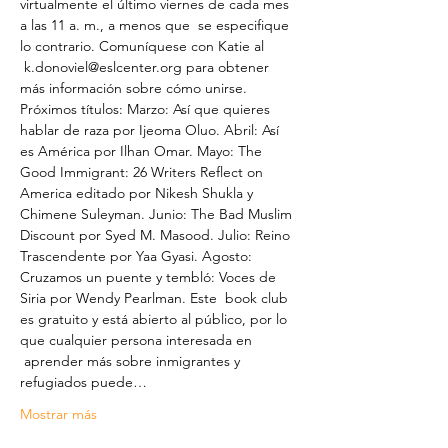
virtualmente el último viernes de cada mes 
a las 11 a. m., a menos que  se especifique 
lo contrario. Comuníquese con Katie al 
 k.donoviel@eslcenter.org para obtener 
más información sobre cómo unirse.
Próximos títulos: Marzo: Así que quieres 
hablar de raza por Ijeoma Oluo. Abril: Así 
es América por Ilhan Omar. Mayo: The 
Good Immigrant: 26 Writers Reflect on 
America editado por Nikesh Shukla y 
Chimene Suleyman. Junio: The Bad Muslim 
Discount por Syed M. Masood. Julio: Reino 
Trascendente por Yaa Gyasi. Agosto: 
Cruzamos un puente y tembló: Voces de 
Siria por Wendy Pearlman. Este  book club 
es gratuito y está abierto al público, por lo 
que cualquier persona interesada en 
 aprender más sobre inmigrantes y 
refugiados puede…
Mostrar más