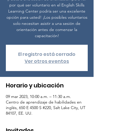
por qué ser voluntario en el English Skills
Learning Center podría ser una excelente
opción para usted! ¡Los posibles voluntarios
solo necesitan asistir a una sesión de
orientación antes de comenzar la
capacitación!
El registro está cerrado
Ver otros eventos
Horario y ubicación
09 mar 2023, 10:00 a.m. – 11:30 a.m.
Centro de aprendizaje de habilidades en
inglés, 650 E 4500 S #220, Salt Lake City, UT
84107, EE. UU.
Invitados