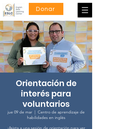
Donar
Orientación de
interés para
voluntarios
jue 09 de mar
  |  
Centro de aprendizaje de
habilidades en inglés
¡Asista a una sesión de orientación para ver